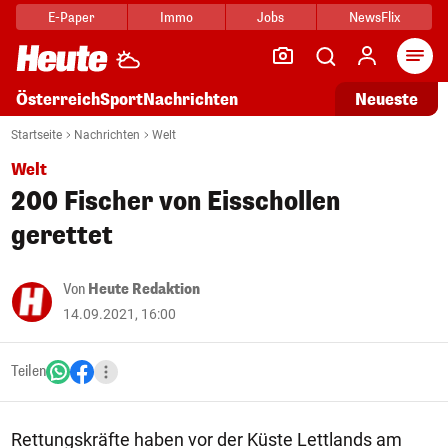
E-Paper
Immo
Jobs
NewsFlix
Arti
Österreich
Sport
Nachrichten
Neueste
Startseite
Nachrichten
Welt
Welt
200 Fischer von Eisschollen
gerettet
Von
Heute Redaktion
14.09.2021, 16:00
Teilen
Rettungskräfte haben vor der Küste Lettlands am