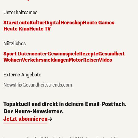
Unterhaltsames
Stars
Leute
Kultur
Digital
Horoskop
Heute Games
Heute Kino
Heute TV
Nützliches
Sport Datencenter
Gewinnspiele
Rezepte
Gesundheit
Wohnen
Verkehrsmeldungen
Motor
Reisen
Video
Externe Angebote
NewsFlix
Gesundheitstrends.com
Topaktuell und direkt in deinem Email-Postfach.
Der Heute-Newsletter.
Jetzt abonnieren