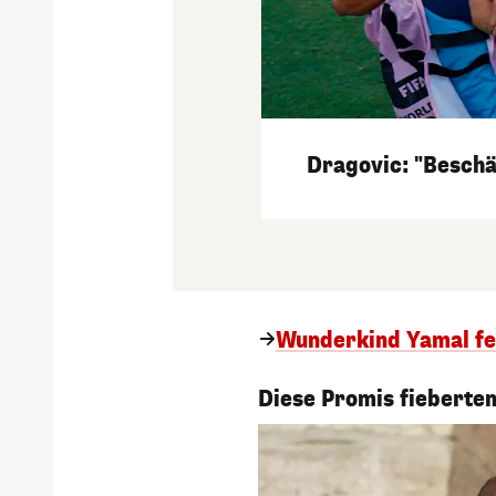
Dragovic: "Beschä
Wunderkind Yamal fei
1/16
Diese Promis fieberten