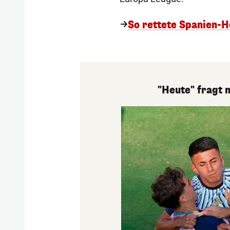
So rettete Spanien-H
"Heute" fragt 