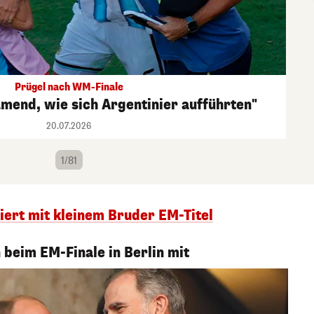
Prügel nach WM-Finale
mend, wie sich Argentinier aufführten"
20.07.2026
1/81
ert mit kleinem Bruder EM-Titel
 beim EM-Finale in Berlin mit