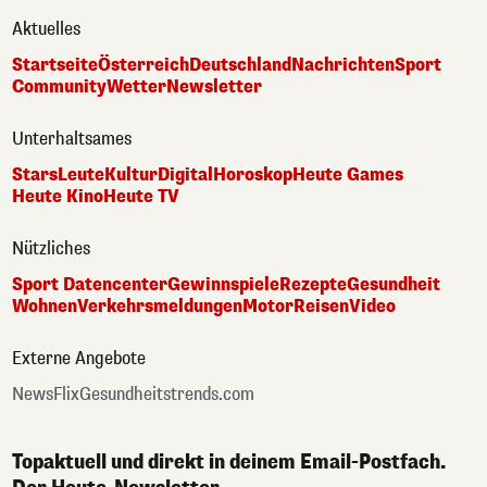
Aktuelles
Startseite
Österreich
Deutschland
Nachrichten
Sport
Community
Wetter
Newsletter
Unterhaltsames
Stars
Leute
Kultur
Digital
Horoskop
Heute Games
Heute Kino
Heute TV
Nützliches
Sport Datencenter
Gewinnspiele
Rezepte
Gesundheit
Wohnen
Verkehrsmeldungen
Motor
Reisen
Video
Externe Angebote
NewsFlix
Gesundheitstrends.com
Topaktuell und direkt in deinem Email-Postfach.