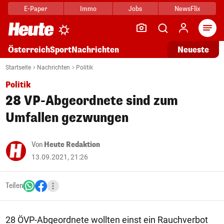
E-Paper
Immo
Jobs
NewsFlix
Arti
Österreich
Sport
Nachrichten
Neueste
Startseite
Nachrichten
Politik
Politik
28 VP-Abgeordnete sind zum
Umfallen gezwungen
Von
Heute Redaktion
13.09.2021, 21:26
Teilen
28 ÖVP-Abgeordnete wollten einst ein Rauchverbot