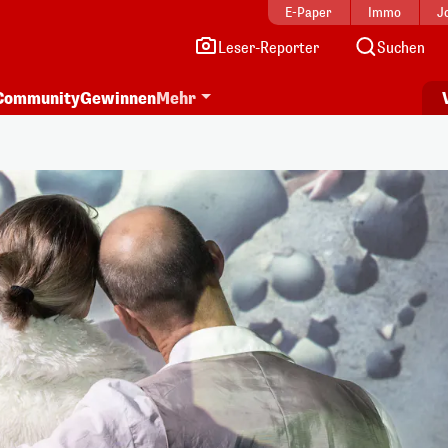
E-Paper
Immo
J
Leser-Reporter
Suchen
Community
Gewinnen
Mehr