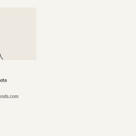
ote
ends.com