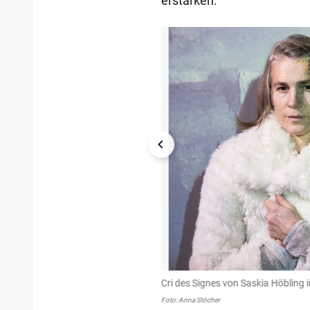
erstarken.
1/4
Cri des Signes von Saskia Höbling 
Foto: Anna Stöcher