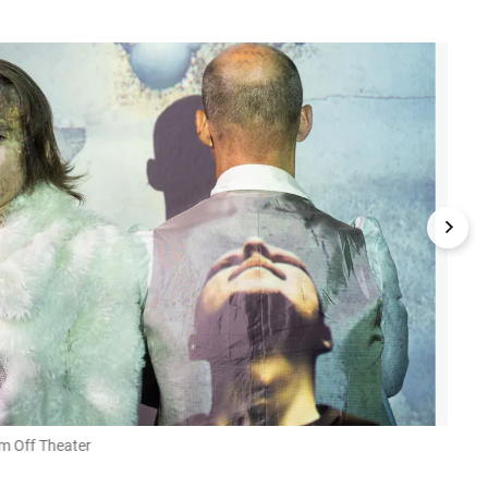
im Off Theater
Cri d
Foto: A