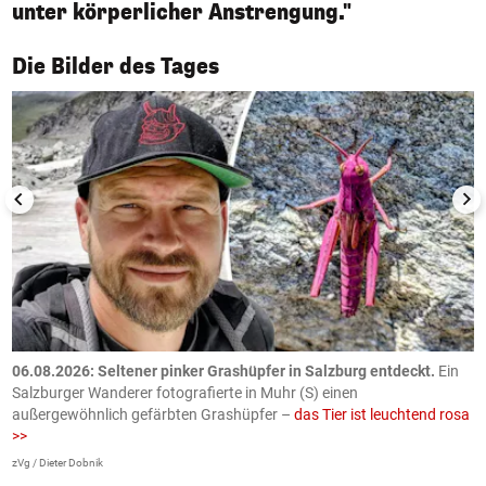
unter körperlicher Anstrengung."
1/50
Die Bilder des Tages
06.08.2026: Seltener pinker Grashüpfer in Salzburg entdeckt.
Ein
0
Salzburger Wanderer fotografierte in Muhr (S) einen
S
außergewöhnlich gefärbten Grashüpfer –
das Tier ist leuchtend rosa
U
>>
AP
zVg / Dieter Dobnik