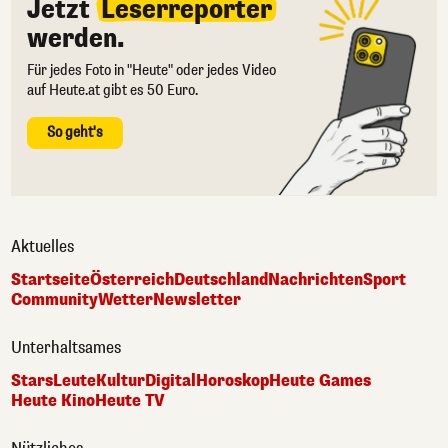
Jetzt
Leserreporter
werden.
Für jedes Foto in "Heute" oder jedes Video
auf Heute.at gibt es 50 Euro.
So geht's
Aktuelles
Startseite
Österreich
Deutschland
Nachrichten
Sport
Community
Wetter
Newsletter
Unterhaltsames
Stars
Leute
Kultur
Digital
Horoskop
Heute Games
Heute Kino
Heute TV