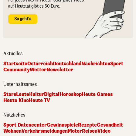
Für jedes Foto in "Heute" oder jedes Video
auf Heute.at gibt es 50 Euro.
So geht's
Aktuelles
Startseite
Österreich
Deutschland
Nachrichten
Sport
Community
Wetter
Newsletter
Unterhaltsames
Stars
Leute
Kultur
Digital
Horoskop
Heute Games
Heute Kino
Heute TV
Nützliches
Sport Datencenter
Gewinnspiele
Rezepte
Gesundheit
Wohnen
Verkehrsmeldungen
Motor
Reisen
Video