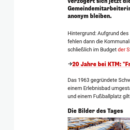
verzögert sich jetzt di
Gemeindemitarbeiterin
anonym bleiben.
Hintergrund: Aufgrund des 
fehlen dann die Kommunalst
schließlich im Budget
der S
20 Jahre bei KTM: "Fr
Das 1963 gegründete Schwi
einem Erlebnisbad umgesta
und einem Fußballplatz gilt
1/53
Die Bilder des Tages