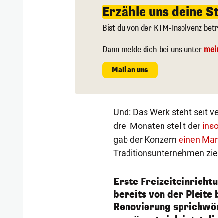
Erzähle uns deine S
Bist du von der KTM-Insolvenz bet
Dann melde dich bei uns unter
mei
Mail an uns
Und: Das Werk steht seit 
drei Monaten stellt der
inso
gab der Konzern
einen Man
Traditionsunternehmen zieh
Erste Freizeiteinricht
bereits von der Pleite 
Renovierung sprichwör