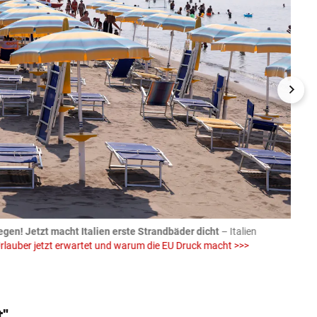
egen! Jetzt macht Italien erste Strandbäder dicht
– Italien
04.08
rlauber jetzt erwartet und warum die EU Druck macht >>>
von E
Einw
iStock (
t"