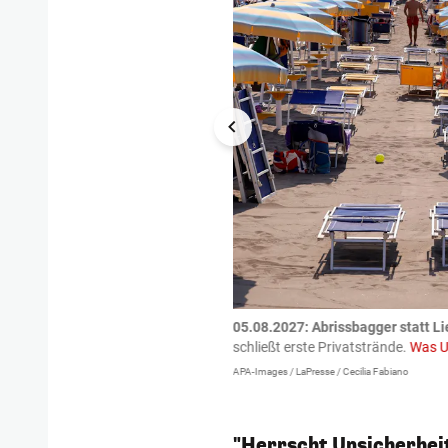
tzte.
Zu einem tragischen
05.08.2027:
Abrissbagger statt Li
igen gekommen.
Bei einem Frontal-
schließt erste Privatstrände.
Was U
APA-Images / LaPresse / Cecilia Fabiano
"Herrscht Unsicherhei