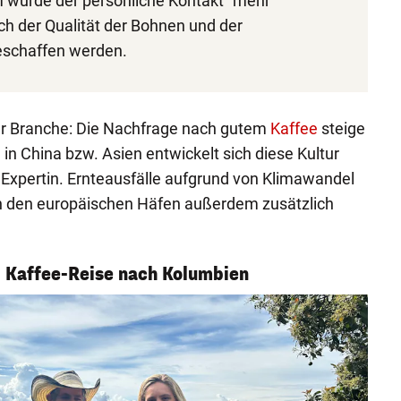
m würde der persönliche Kontakt "mehr
ch der Qualität der Bohnen und der
eschaffen werden.
r Branche: Die Nachfrage nach gutem
Kaffee
steige
m in China bzw. Asien entwickelt sich diese Kultur
die Expertin. Ernteausfälle aufgrund von Klimawandel
in den europäischen Häfen außerdem zusätzlich
 – Kaffee-Reise nach Kolumbien