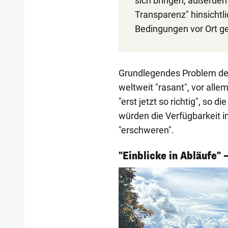
sich bringen, außerde
Transparenz" hinsichtli
Bedingungen vor Ort g
Grundlegendes Problem de
weltweit "rasant", vor alle
"erst jetzt so richtig", so 
würden die Verfügbarkeit 
"erschweren".
1/4
"Einblicke in Abläufe"