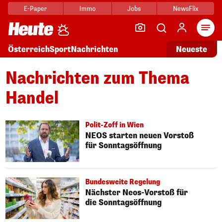
E-Paper
Immo
Jobs
NewsFlix
Arti
Österreich
Sport
Nachrichten
Neueste
Nachrichten zum Thema
Handel
Polit-Zoff in Wien
NEOS starten neuen Vorstoß
für Sonntagsöffnung
Bundesweite Regelung
Nächster Neos-Vorstoß für
die Sonntagsöffnung