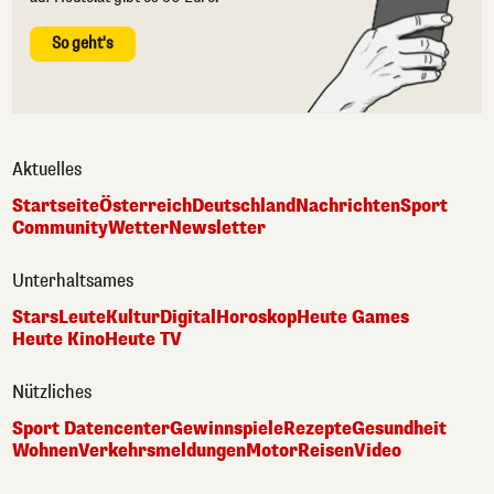
So geht's
Aktuelles
Startseite
Österreich
Deutschland
Nachrichten
Sport
Community
Wetter
Newsletter
Unterhaltsames
Stars
Leute
Kultur
Digital
Horoskop
Heute Games
Heute Kino
Heute TV
Nützliches
Sport Datencenter
Gewinnspiele
Rezepte
Gesundheit
Wohnen
Verkehrsmeldungen
Motor
Reisen
Video