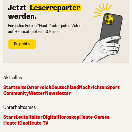
Jetzt
Leserreporter
werden.
Für jedes Foto in "Heute" oder jedes Video
auf Heute.at gibt es 50 Euro.
So geht's
Aktuelles
Startseite
Österreich
Deutschland
Nachrichten
Sport
Community
Wetter
Newsletter
Unterhaltsames
Stars
Leute
Kultur
Digital
Horoskop
Heute Games
Heute Kino
Heute TV