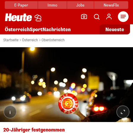
E-Paper
Immo
Jobs
NewsFlix
Arti
Österreich
Sport
Nachrichten
Neueste
Startseite
Österreich
Oberösterreich
i
20-Jähriger festgenommen