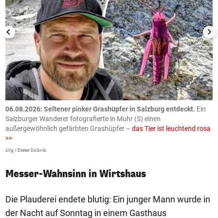
06.08.2026: Seltener pinker Grashüpfer in Salzburg entdeckt.
Ein
0
Salzburger Wanderer fotografierte in Muhr (S) einen
S
außergewöhnlich gefärbten Grashüpfer –
das Tier ist leuchtend rosa
U
>>
AP
zVg / Dieter Dobnik
Messer-Wahnsinn in Wirtshaus
Die Plauderei endete blutig: Ein junger Mann wurde in
der Nacht auf Sonntag in einem Gasthaus