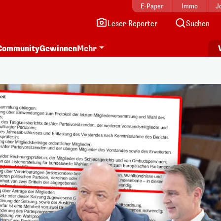
E-Paper
Immo
J
Leser-Reporter
Suchen
Community
Gewinnen
Mehr