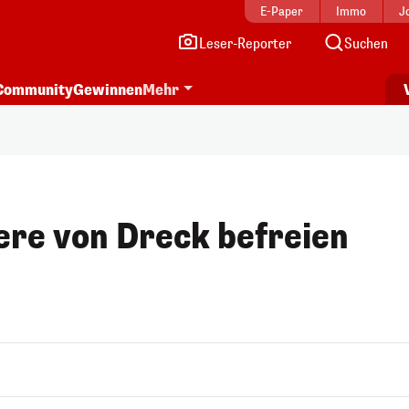
E-Paper
Immo
J
Leser-Reporter
Suchen
Community
Gewinnen
Mehr
eere von Dreck befreien