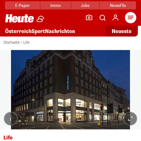
E-Paper
Immo
Jobs
NewsFlix
Arti
Österreich
Sport
Nachrichten
Neueste
Startseite
Life
i
Life