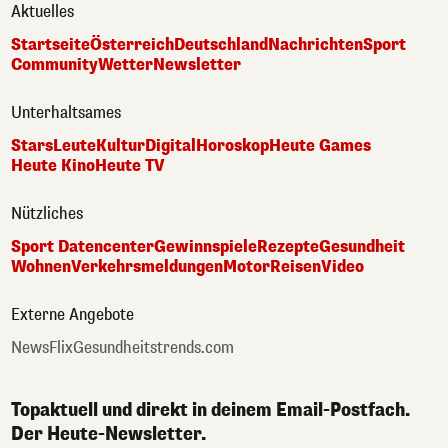
Aktuelles
Startseite
Österreich
Deutschland
Nachrichten
Sport
Community
Wetter
Newsletter
Unterhaltsames
Stars
Leute
Kultur
Digital
Horoskop
Heute Games
Heute Kino
Heute TV
Nützliches
Sport Datencenter
Gewinnspiele
Rezepte
Gesundheit
Wohnen
Verkehrsmeldungen
Motor
Reisen
Video
Externe Angebote
NewsFlix
Gesundheitstrends.com
Topaktuell und direkt in deinem Email-Postfach.
Der Heute-Newsletter.