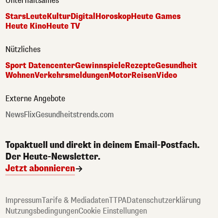
Unterhaltsames
Stars
Leute
Kultur
Digital
Horoskop
Heute Games
Heute Kino
Heute TV
Nützliches
Sport Datencenter
Gewinnspiele
Rezepte
Gesundheit
Wohnen
Verkehrsmeldungen
Motor
Reisen
Video
Externe Angebote
NewsFlix
Gesundheitstrends.com
Topaktuell und direkt in deinem Email-Postfach.
Der Heute-Newsletter.
Jetzt abonnieren
Impressum
Tarife & Mediadaten
TTPA
Datenschutzerklärung
Nutzungsbedingungen
Cookie Einstellungen