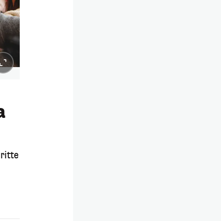
a
ritte