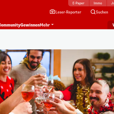
E-Paper
Immo
J
Leser-Reporter
Suchen
Community
Gewinnen
Mehr