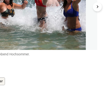
en Abend Hochsommer.
Am er
(Bild: p
er