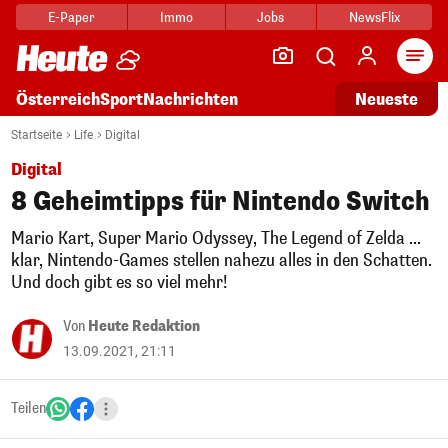
E-Paper
Immo
Jobs
NewsFlix
Arti
Österreich
Sport
Nachrichten
Neueste
Startseite
Life
Digital
Digital
8 Geheimtipps für Nintendo Switch
Mario Kart, Super Mario Odyssey, The Legend of Zelda ...
klar, Nintendo-Games stellen nahezu alles in den Schatten.
Und doch gibt es so viel mehr!
Von
Heute Redaktion
13.09.2021, 21:11
Teilen