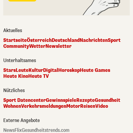
Aktuelles
Startseite
Österreich
Deutschland
Nachrichten
Sport
Community
Wetter
Newsletter
Unterhaltsames
Stars
Leute
Kultur
Digital
Horoskop
Heute Games
Heute Kino
Heute TV
Nützliches
Sport Datencenter
Gewinnspiele
Rezepte
Gesundheit
Wohnen
Verkehrsmeldungen
Motor
Reisen
Video
Externe Angebote
NewsFlix
Gesundheitstrends.com