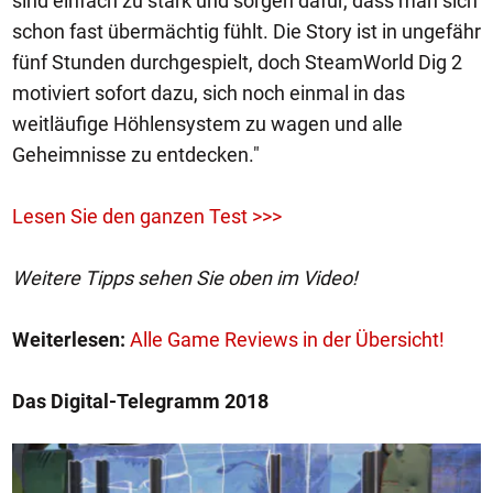
sind einfach zu stark und sorgen dafür, dass man sich
schon fast übermächtig fühlt. Die Story ist in ungefähr
fünf Stunden durchgespielt, doch SteamWorld Dig 2
motiviert sofort dazu, sich noch einmal in das
weitläufige Höhlensystem zu wagen und alle
Geheimnisse zu entdecken."
Lesen Sie den ganzen Test >>>
Weitere Tipps sehen Sie oben im Video!
Weiterlesen:
Alle Game Reviews in der Übersicht!
Das Digital-Telegramm 2018
1/50