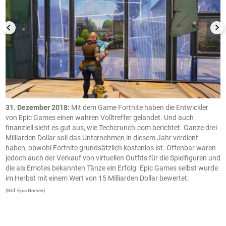
e
31. Dezember 2018:
Mit dem Game Fortnite haben die Entwickler
S
as
von Epic Games einen wahren Volltreffer gelandet. Und auch
e
u
finanziell sieht es gut aus, wie Techcrunch.com berichtet. Ganze drei
m
Milliarden Dollar soll das Unternehmen in diesem Jahr verdient
v
haben, obwohl Fortnite grundsätzlich kostenlos ist. Offenbar waren
H
jedoch auch der Verkauf von virtuellen Outfits für die Spielfiguren und
G
die als Emotes bekannten Tänze ein Erfolg. Epic Games selbst wurde
s
im Herbst mit einem Wert von 15 Milliarden Dollar bewertet.
(B
(Bild: Epic Games)