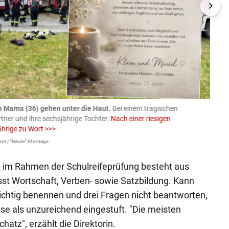
n Mama (36) gehen unter die Haut.
Bei einem tragischen
07.08
rtner und ihre sechsjährige Tochter.
Nach einer riesigen
charm
ährige zu Wort >>>
Larissa 
ot / "Heute"-Montage
im Rahmen der Schulreifeprüfung besteht aus
st Wortschaft, Verben- sowie Satzbildung. Kann
richtig benennen und drei Fragen nicht beantworten,
e als unzureichend eingestuft. "Die meisten
hatz", erzählt die Direktorin.