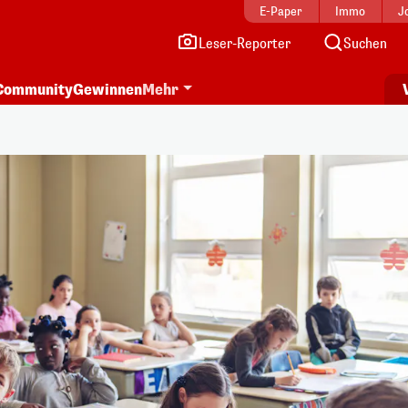
E-Paper
Immo
J
Leser-Reporter
Suchen
Community
Gewinnen
Mehr