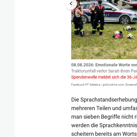
tzte.
Zu einem tragischen
08.08.2026: Emotionale Worte vo
igen gekommen.
Bei einem Frontal-
Traktorunfall verlor Sarah ihren Pa
Spendenwelle meldet sich die 36-J
Facebook FF Satteins / gofundme.com, Screensh
Die Sprachstandserhebung 
mehreren Teilen und umfas
man sieben Begriffe nicht 
werden die Sprachkenntniss
scheitern bereits am Wortsc