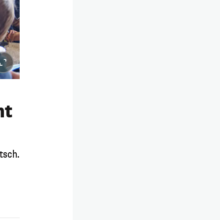
ht
tsch.