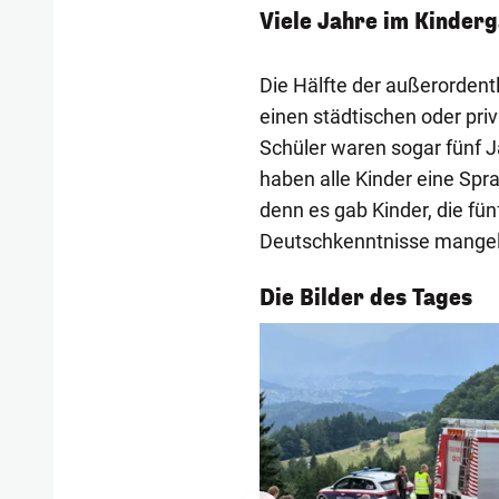
Viele Jahre im Kinder
Die Hälfte der außerordent
einen städtischen oder pri
Schüler waren sogar fünf J
haben alle Kinder eine Spr
denn es gab Kinder, die fü
Deutschkenntnisse mangelh
1/56
Die Bilder des Tages