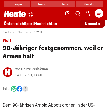
E-Paper
Immo
Jobs
NewsFlix
Arti
Österreich
Sport
Nachrichten
Neueste
Startseite
Nachrichten
Welt
Welt
90-Jähriger festgenommen, weil er
Armen half
Von
Heute Redaktion
14.09.2021, 14:50
Teilen
Dem 90-jährigen Arnold Abbott drohen in der US-