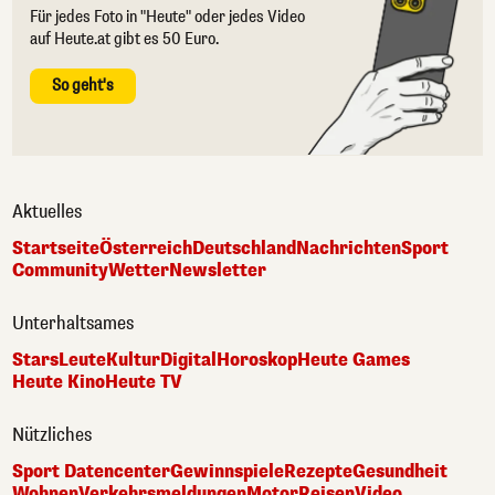
Für jedes Foto in "Heute" oder jedes Video
auf Heute.at gibt es 50 Euro.
So geht's
Aktuelles
Startseite
Österreich
Deutschland
Nachrichten
Sport
Community
Wetter
Newsletter
Unterhaltsames
Stars
Leute
Kultur
Digital
Horoskop
Heute Games
Heute Kino
Heute TV
Nützliches
Sport Datencenter
Gewinnspiele
Rezepte
Gesundheit
Wohnen
Verkehrsmeldungen
Motor
Reisen
Video