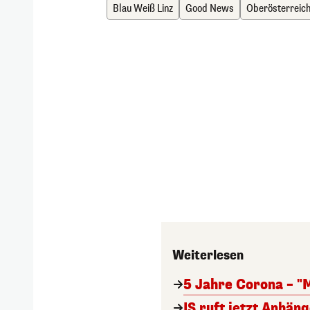
Blau Weiß Linz
Good News
Oberösterreic
Weiterlesen
5 Jahre Corona – "
IS ruft jetzt Anhän