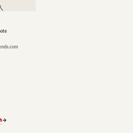
ote
ends.com
n