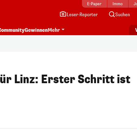
E-Paper
Immo
J
Leser-Reporter
Suchen
Community
Gewinnen
Mehr
 Linz: Erster Schritt ist