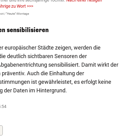
rtner und ihre sechsjährige Tochter.
Nach einer riesigen
charm
ährige zu Wort >>>
Larissa 
ot / "Heute"-Montage
n sensibilisieren
r europäischer Städte zeigen, werden die
ie deutlich sichtbaren Sensoren der
gabenentrichtung sensibilisiert. Damit wirkt der
 präventiv. Auch die Einhaltung der
timmungen ist gewährleistet, es erfolgt keine
 der Daten im Hintergrund.
5:54
e