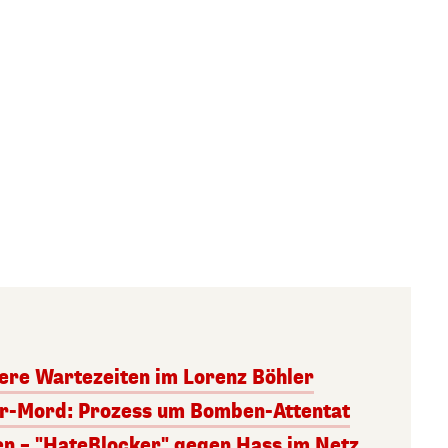
ere Wartezeiten im Lorenz Böhler
er-Mord: Prozess um Bomben-Attentat
en – "HateBlocker" gegen Hass im Netz