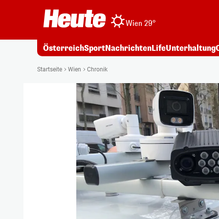
Wien 29°
Österreich
Sport
Nachrichten
Life
Unterhaltung
Startseite
Wien
Chronik