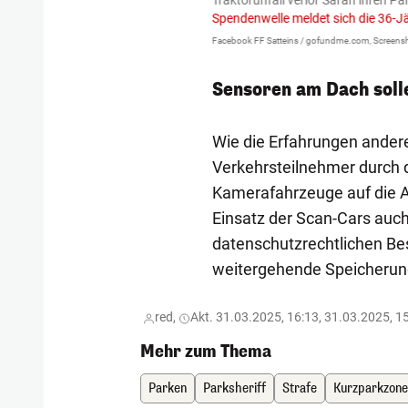
igen gekommen.
Bei einem Frontal-
Traktorunfall verlor Sarah ihren Pa
Spendenwelle meldet sich die 36-J
Facebook FF Satteins / gofundme.com, Screensh
Sensoren am Dach solle
Wie die Erfahrungen andere
Verkehrsteilnehmer durch d
Kamerafahrzeuge auf die Ab
Einsatz der Scan-Cars auch
datenschutzrechtlichen Bes
weitergehende Speicherung
red,
Akt. 31.03.2025, 16:13, 31.03.2025, 1
Mehr zum Thema
Parken
Parksheriff
Strafe
Kurzparkzon