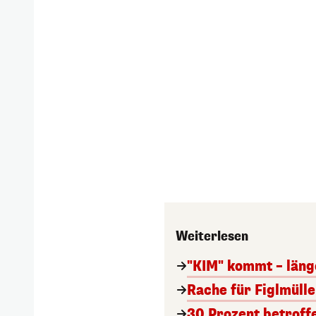
Weiterlesen
"KIM" kommt – läng
Rache für Figlmüll
30 Prozent betroff