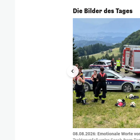
1/56
Die Bilder des Tages
tzte.
Zu einem tragischen
08.08.2026: Emotionale Worte vo