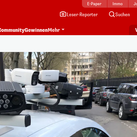
E-Paper
Immo
J
Leser-Reporter
Suchen
Community
Gewinnen
Mehr