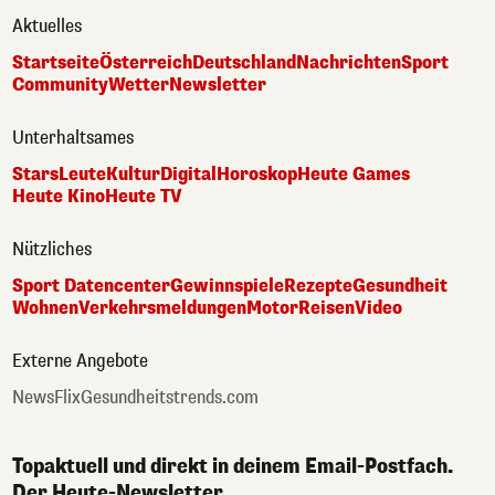
Aktuelles
Startseite
Österreich
Deutschland
Nachrichten
Sport
Community
Wetter
Newsletter
Unterhaltsames
Stars
Leute
Kultur
Digital
Horoskop
Heute Games
Heute Kino
Heute TV
Nützliches
Sport Datencenter
Gewinnspiele
Rezepte
Gesundheit
Wohnen
Verkehrsmeldungen
Motor
Reisen
Video
Externe Angebote
NewsFlix
Gesundheitstrends.com
Topaktuell und direkt in deinem Email-Postfach.
Der Heute-Newsletter.