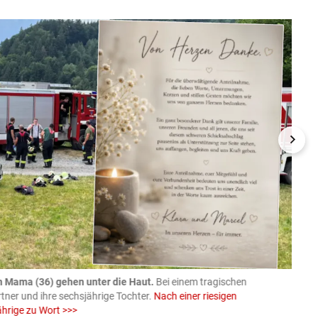
n Mama (36) gehen unter die Haut.
Bei einem tragischen
07.08
rtner und ihre sechsjährige Tochter.
Nach einer riesigen
charm
ährige zu Wort >>>
Larissa 