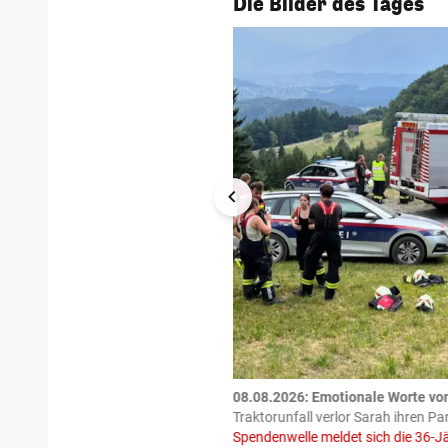
Die Bilder des Tages
tzte.
Zu einem tragischen
08.08.2026: Emotionale Worte vo
igen gekommen.
Bei einem Frontal-
Traktorunfall verlor Sarah ihren Pa
Spendenwelle meldet sich die 36-J