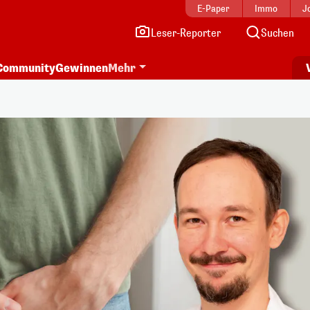
E-Paper
Immo
J
Leser-Reporter
Suchen
Community
Gewinnen
Mehr