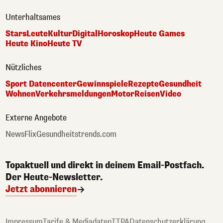
Unterhaltsames
Stars
Leute
Kultur
Digital
Horoskop
Heute Games
Heute Kino
Heute TV
Nützliches
Sport Datencenter
Gewinnspiele
Rezepte
Gesundheit
Wohnen
Verkehrsmeldungen
Motor
Reisen
Video
Externe Angebote
NewsFlix
Gesundheitstrends.com
Topaktuell und direkt in deinem Email-Postfach.
Der Heute-Newsletter.
Jetzt abonnieren
Impressum
Tarife & Mediadaten
TTPA
Datenschutzerklärung