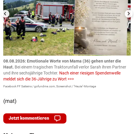
m
08.08.2026: Emotionale Worte von Mama (36) gehen unter die
0
Haut.
Bei einem tragischen Traktorunfall verlor Sarah ihren Partner
B
und ihre sechsjährige Tochter.
Nach einer riesigen Spendenwelle
S
meldet sich die 36-Jährige zu Wort >>>
La
Facebook FF Satteins / gofundme.com, Screenshot / "Heute"-Montage
(mat)
Jetzt kommentieren