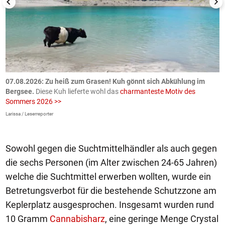
ch
07.08.2026: Zu heiß zum Grasen! Kuh gönnt sich Abkühlung im
0
Bergsee.
Diese Kuh lieferte wohl das
charmanteste Motiv des
S
Sommers 2026 >>
a
>
Larissa / Leserreporter
zV
Sowohl gegen die Suchtmittelhändler als auch gegen
die sechs Personen (im Alter zwischen 24-65 Jahren)
welche die Suchtmittel erwerben wollten, wurde ein
Betretungsverbot für die bestehende Schutzzone am
Keplerplatz ausgesprochen. Insgesamt wurden rund
10 Gramm
Cannabisharz
, eine geringe Menge Crystal