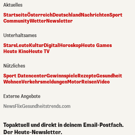
Aktuelles
Startseite
Österreich
Deutschland
Nachrichten
Sport
Community
Wetter
Newsletter
Unterhaltsames
Stars
Leute
Kultur
Digital
Horoskop
Heute Games
Heute Kino
Heute TV
Nützliches
Sport Datencenter
Gewinnspiele
Rezepte
Gesundheit
Wohnen
Verkehrsmeldungen
Motor
Reisen
Video
Externe Angebote
NewsFlix
Gesundheitstrends.com
Topaktuell und direkt in deinem Email-Postfach.
Der Heute-Newsletter.