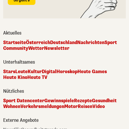
So geht's
Aktuelles
Startseite
Österreich
Deutschland
Nachrichten
Sport
Community
Wetter
Newsletter
Unterhaltsames
Stars
Leute
Kultur
Digital
Horoskop
Heute Games
Heute Kino
Heute TV
Nützliches
Sport Datencenter
Gewinnspiele
Rezepte
Gesundheit
Wohnen
Verkehrsmeldungen
Motor
Reisen
Video
Externe Angebote