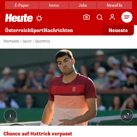
E-Paper
Immo
Jobs
NewsFlix
Arti
Österreich
Sport
Nachrichten
Neueste
Startseite
Sport
Sportmix
i
Chance auf Hattrick verpasst