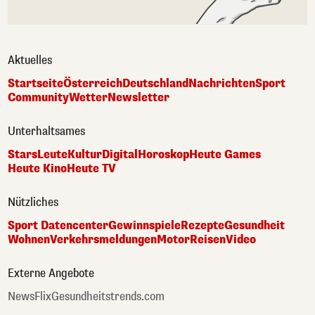
Aktuelles
Startseite
Österreich
Deutschland
Nachrichten
Sport
Community
Wetter
Newsletter
Unterhaltsames
Stars
Leute
Kultur
Digital
Horoskop
Heute Games
Heute Kino
Heute TV
Nützliches
Sport Datencenter
Gewinnspiele
Rezepte
Gesundheit
Wohnen
Verkehrsmeldungen
Motor
Reisen
Video
Externe Angebote
NewsFlix
Gesundheitstrends.com