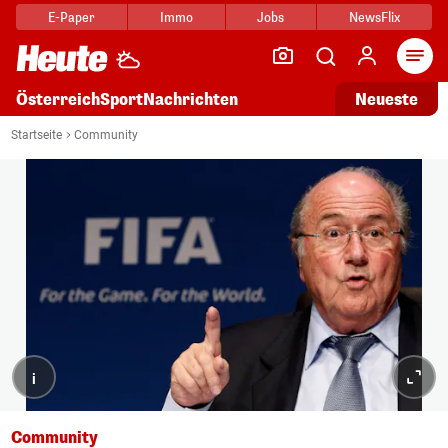
E-Paper
Immo
Jobs
NewsFlix
Arti
Österreich
Sport
Nachrichten
Neueste
Startseite
Community
i
Community