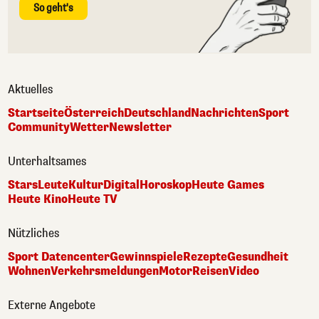
So geht's
Aktuelles
Startseite
Österreich
Deutschland
Nachrichten
Sport
Community
Wetter
Newsletter
Unterhaltsames
Stars
Leute
Kultur
Digital
Horoskop
Heute Games
Heute Kino
Heute TV
Nützliches
Sport Datencenter
Gewinnspiele
Rezepte
Gesundheit
Wohnen
Verkehrsmeldungen
Motor
Reisen
Video
Externe Angebote