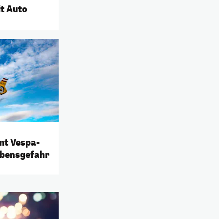
it Auto
mt Vespa-
ebensgefahr