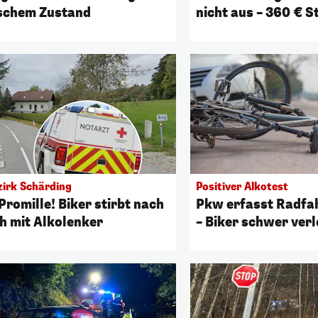
ischem Zustand
nicht aus – 360 € S
zirk Schärding
Positiver Alkotest
Promille! Biker stirbt nach
Pkw erfasst Radfah
h mit Alkolenker
– Biker schwer verl