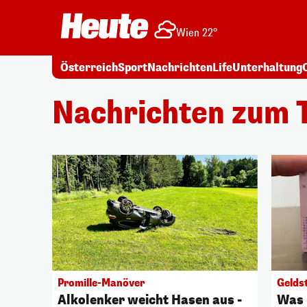
Wien 22°
Österreich
Sport
Nachrichten
Life
Unterhaltung
Nachrichten zum 
Promille-Manöver
Gelds
Alkolenker weicht Hasen aus -
Was 