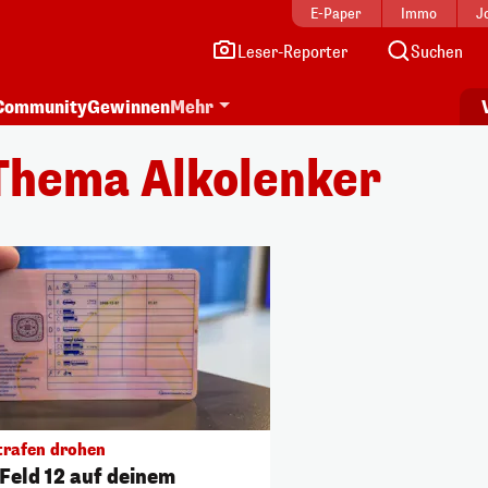
E-Paper
Immo
J
Leser-Reporter
Suchen
Community
Gewinnen
Mehr
Thema Alkolenker
trafen drohen
Feld 12 auf deinem