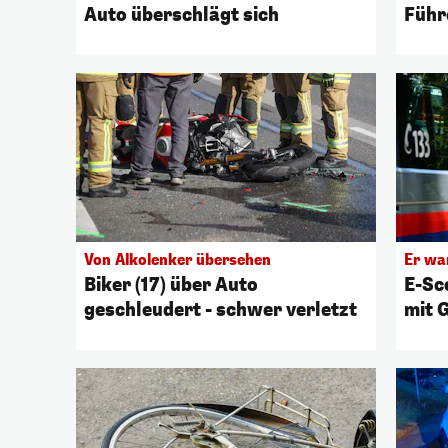
Auto überschlägt sich
Führ
Von Alkolenker übersehen
Er wa
Biker (17) über Auto
E-Sc
geschleudert - schwer verletzt
mit 