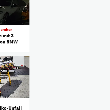
kerchen
n mit 3
 von BMW
lko-Unfall