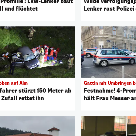
 Promille ! Lkw-Lenker baut
Wilde Verfolgungsj
ll und flüchtet
Lenker rast Polizei
oben auf Alm
Gattin mit Umbringen 
fahrer stürzt 150 Meter ab
Festnahme! 4-Prom
 Zufall rettet ihn
hält Frau Messer a