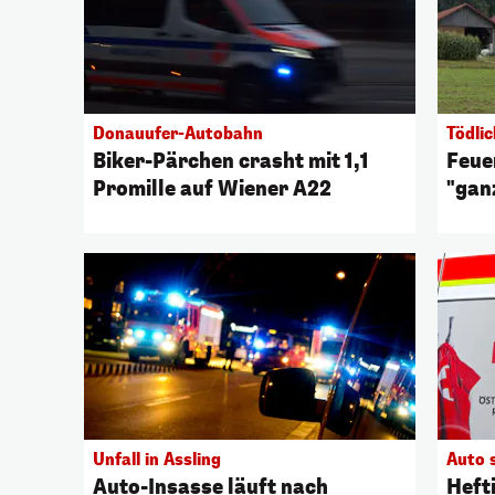
Donauufer-Autobahn
Tödli
Biker-Pärchen crasht mit 1,1
Feue
Promille auf Wiener A22
"gan
Unfall in Assling
Auto 
Auto-Insasse läuft nach
Heft