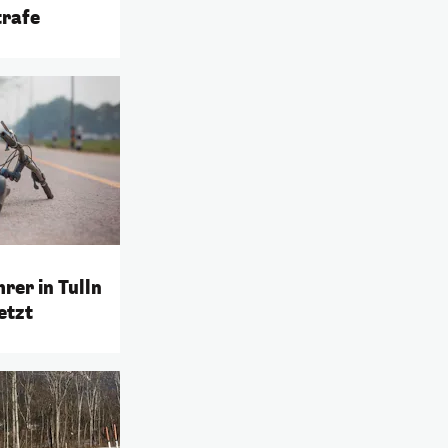
trafe
rer in Tulln
etzt