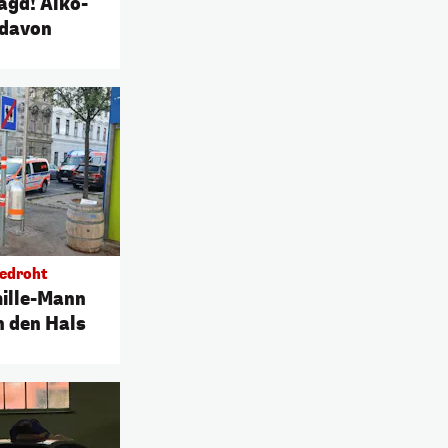
agd! Alko-
 davon
bedroht
ille-Mann
n den Hals