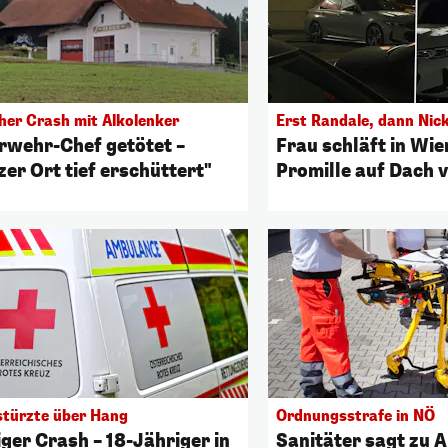
cher Crash mit Alkolenker
Erst Randale, dann Nic
rwehr-Chef getötet –
Frau schläft in Wie
zer Ort tief erschüttert"
Promille auf Dach
stürzte über Hang
Ordnungsstrafe in NÖ
iger Crash – 18-Jähriger in
Sanitäter sagt zu A