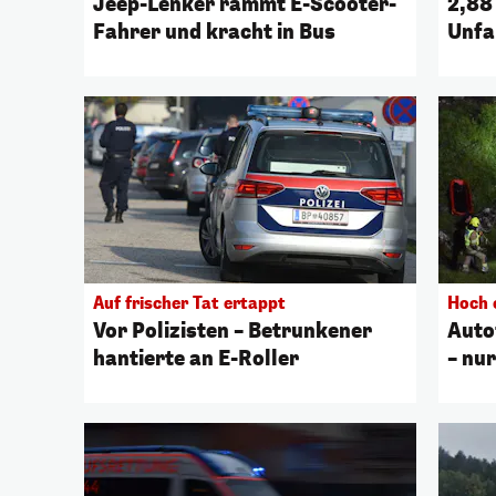
Jeep-Lenker rammt E-Scooter-
2,88
Fahrer und kracht in Bus
Unfa
Auf frischer Tat ertappt
Hoch 
Vor Polizisten – Betrunkener
Auto
hantierte an E-Roller
– nur