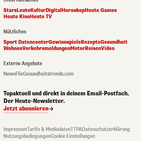
Stars
Leute
Kultur
Digital
Horoskop
Heute Games
Heute Kino
Heute TV
Nützliches
Sport Datencenter
Gewinnspiele
Rezepte
Gesundheit
Wohnen
Verkehrsmeldungen
Motor
Reisen
Video
Externe Angebote
NewsFlix
Gesundheitstrends.com
Topaktuell und direkt in deinem Email-Postfach.
Der Heute-Newsletter.
Jetzt abonnieren
Impressum
Tarife & Mediadaten
TTPA
Datenschutzerklärung
Nutzungsbedingungen
Cookie Einstellungen