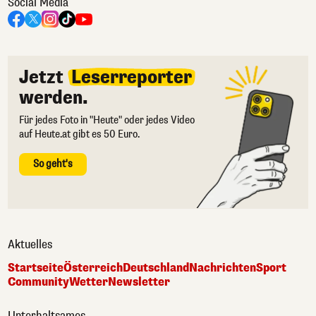
Social Media
Jetzt
Leserreporter
werden.
Für jedes Foto in "Heute" oder jedes Video
auf Heute.at gibt es 50 Euro.
So geht's
Aktuelles
Startseite
Österreich
Deutschland
Nachrichten
Sport
Community
Wetter
Newsletter
Unterhaltsames