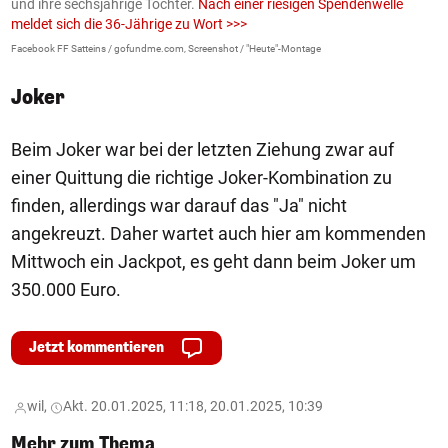
und ihre sechsjährige Tochter.
Nach einer riesigen Spendenwelle
S
meldet sich die 36-Jährige zu Wort >>>
La
Facebook FF Satteins / gofundme.com, Screenshot / "Heute"-Montage
Joker
Beim Joker war bei der letzten Ziehung zwar auf
einer Quittung die richtige Joker-Kombination zu
finden, allerdings war darauf das "Ja" nicht
angekreuzt. Daher wartet auch hier am kommenden
Mittwoch ein Jackpot, es geht dann beim Joker um
350.000 Euro.
Jetzt kommentieren
wil,
Akt. 20.01.2025, 11:18, 20.01.2025, 10:39
Mehr zum Thema