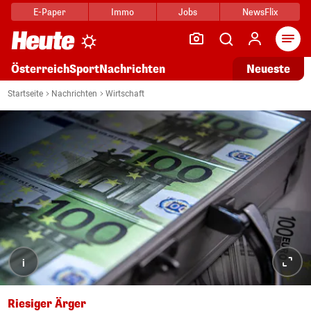
E-Paper
Immo
Jobs
NewsFlix
Arti
Österreich
Sport
Nachrichten
Neueste
Startseite
Nachrichten
Wirtschaft
i
Riesiger Ärger