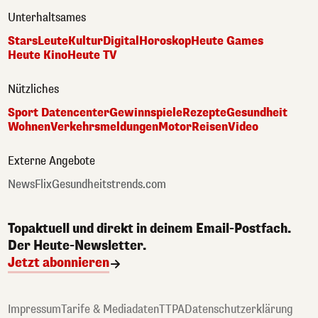
Unterhaltsames
Stars
Leute
Kultur
Digital
Horoskop
Heute Games
Heute Kino
Heute TV
Nützliches
Sport Datencenter
Gewinnspiele
Rezepte
Gesundheit
Wohnen
Verkehrsmeldungen
Motor
Reisen
Video
Externe Angebote
NewsFlix
Gesundheitstrends.com
Topaktuell und direkt in deinem Email-Postfach.
Der Heute-Newsletter.
Jetzt abonnieren
Impressum
Tarife & Mediadaten
TTPA
Datenschutzerklärung