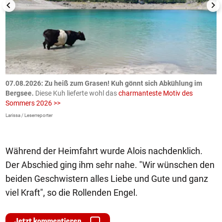
ch
07.08.2026: Zu heiß zum Grasen! Kuh gönnt sich Abkühlung im
0
Bergsee.
Diese Kuh lieferte wohl das
charmanteste Motiv des
S
Sommers 2026 >>
a
>
Larissa / Leserreporter
zV
Während der Heimfahrt wurde Alois nachdenklich.
Der Abschied ging ihm sehr nahe. "Wir wünschen den
beiden Geschwistern alles Liebe und Gute und ganz
viel Kraft", so die Rollenden Engel.
Jetzt kommentieren