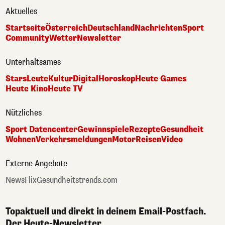
Aktuelles
Startseite
Österreich
Deutschland
Nachrichten
Sport
Community
Wetter
Newsletter
Unterhaltsames
Stars
Leute
Kultur
Digital
Horoskop
Heute Games
Heute Kino
Heute TV
Nützliches
Sport Datencenter
Gewinnspiele
Rezepte
Gesundheit
Wohnen
Verkehrsmeldungen
Motor
Reisen
Video
Externe Angebote
NewsFlix
Gesundheitstrends.com
Topaktuell und direkt in deinem Email-Postfach.
Der Heute-Newsletter.