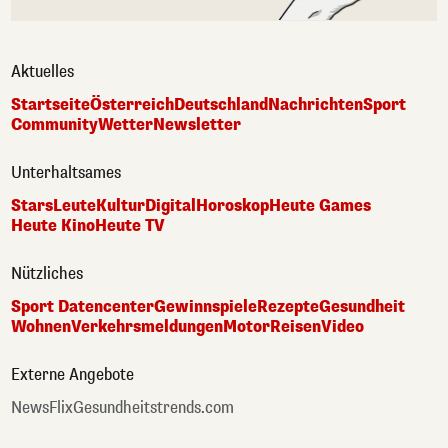
Aktuelles
Startseite
Österreich
Deutschland
Nachrichten
Sport
Community
Wetter
Newsletter
Unterhaltsames
Stars
Leute
Kultur
Digital
Horoskop
Heute Games
Heute Kino
Heute TV
Nützliches
Sport Datencenter
Gewinnspiele
Rezepte
Gesundheit
Wohnen
Verkehrsmeldungen
Motor
Reisen
Video
Externe Angebote
NewsFlix
Gesundheitstrends.com