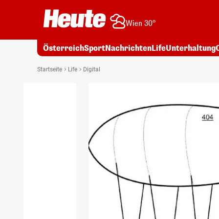
Wien 30°
Österreich
Sport
Nachrichten
Life
Unterhaltung
Startseite
Life
Digital