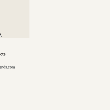
ote
ends.com