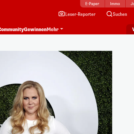
E-Paper
Immo
J
Leser-Reporter
Suchen
Community
Gewinnen
Mehr
i