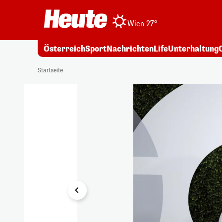
Wien 27°
Österreich
Sport
Nachrichten
Life
Unterhaltung
1/10
Startseite