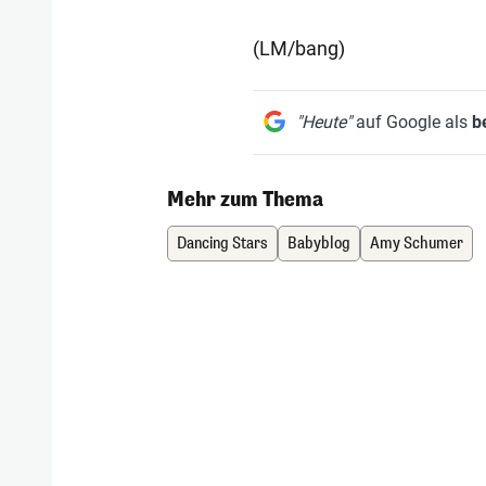
(LM/bang)
"Heute"
auf Google als
b
Mehr zum Thema
Dancing Stars
Babyblog
Amy Schumer