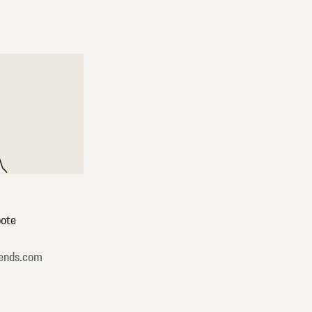
ote
ends.com