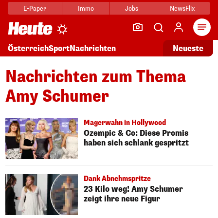
E-Paper
Immo
Jobs
NewsFlix
Arti
Österreich
Sport
Nachrichten
Neueste
Nachrichten zum Thema
Amy Schumer
Magerwahn in Hollywood
Ozempic & Co: Diese Promis
haben sich schlank gespritzt
Dank Abnehmspritze
23 Kilo weg! Amy Schumer
zeigt ihre neue Figur