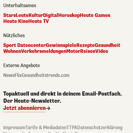
Unterhaltsames
Stars
Leute
Kultur
Digital
Horoskop
Heute Games
Heute Kino
Heute TV
Nützliches
Sport Datencenter
Gewinnspiele
Rezepte
Gesundheit
Wohnen
Verkehrsmeldungen
Motor
Reisen
Video
Externe Angebote
NewsFlix
Gesundheitstrends.com
Topaktuell und direkt in deinem Email-Postfach.
Der Heute-Newsletter.
Jetzt abonnieren
Impressum
Tarife & Mediadaten
TTPA
Datenschutzerklärung