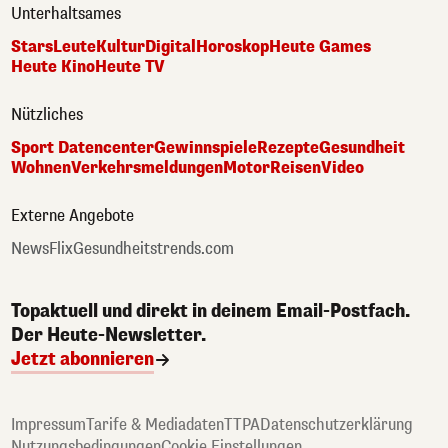
Unterhaltsames
Stars
Leute
Kultur
Digital
Horoskop
Heute Games
Heute Kino
Heute TV
Nützliches
Sport Datencenter
Gewinnspiele
Rezepte
Gesundheit
Wohnen
Verkehrsmeldungen
Motor
Reisen
Video
Externe Angebote
NewsFlix
Gesundheitstrends.com
Topaktuell und direkt in deinem Email-Postfach.
Der Heute-Newsletter.
Jetzt abonnieren
Impressum
Tarife & Mediadaten
TTPA
Datenschutzerklärung
Nutzungsbedingungen
Cookie Einstellungen