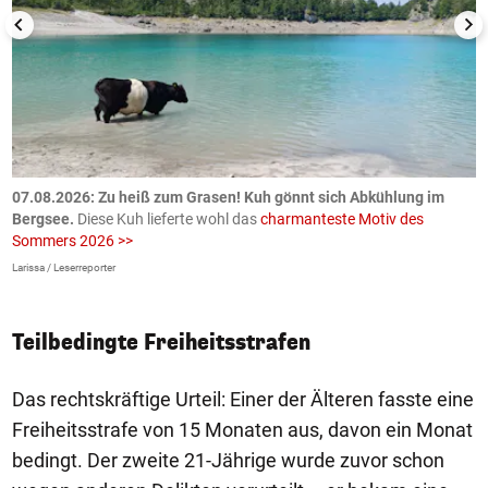
ch
07.08.2026: Zu heiß zum Grasen! Kuh gönnt sich Abkühlung im
0
Bergsee.
Diese Kuh lieferte wohl das
charmanteste Motiv des
S
Sommers 2026 >>
a
>
Larissa / Leserreporter
zV
Teilbedingte Freiheitsstrafen
Das rechtskräftige Urteil: Einer der Älteren fasste eine
Freiheitsstrafe von 15 Monaten aus, davon ein Monat
bedingt. Der zweite 21-Jährige wurde zuvor schon