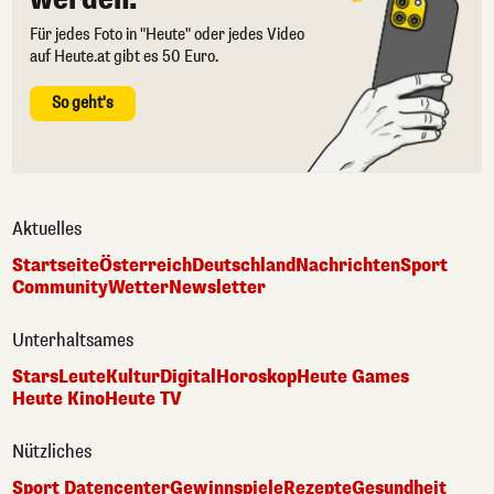
Für jedes Foto in "Heute" oder jedes Video
auf Heute.at gibt es 50 Euro.
So geht's
Aktuelles
Startseite
Österreich
Deutschland
Nachrichten
Sport
Community
Wetter
Newsletter
Unterhaltsames
Stars
Leute
Kultur
Digital
Horoskop
Heute Games
Heute Kino
Heute TV
Nützliches
Sport Datencenter
Gewinnspiele
Rezepte
Gesundheit