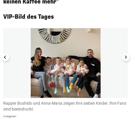
keinen Kaffee mehr"
VIP-Bild des Tages
1/50
it
Rapper Bushido und Anna-Maria zeigen ihre sieben Kinder. Ihre Fans
M
sind beeindruckt.
In
Instagram