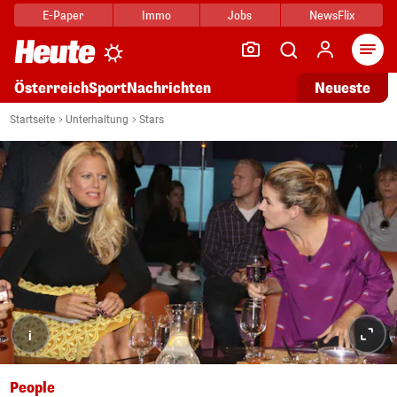
E-Paper
Immo
Jobs
NewsFlix
Arti
Österreich
Sport
Nachrichten
Neueste
Startseite
Unterhaltung
Stars
i
People