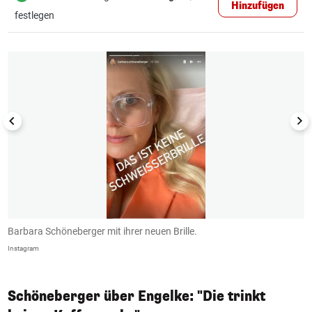
Hinzufügen
festlegen
1/8
Barbara Schöneberger mit ihrer neuen Brille.
B
M
Instagram
im
Schöneberger über Engelke: "Die trinkt