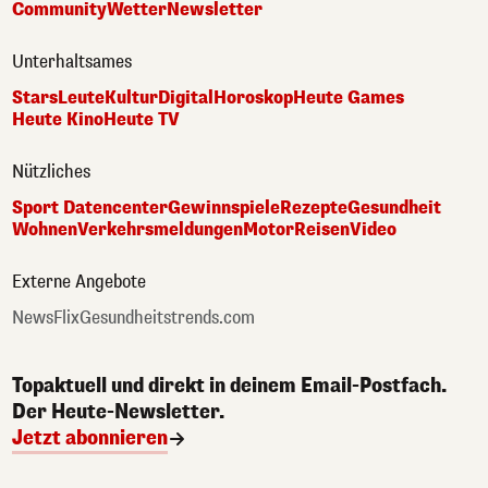
Community
Wetter
Newsletter
Unterhaltsames
Stars
Leute
Kultur
Digital
Horoskop
Heute Games
Heute Kino
Heute TV
Nützliches
Sport Datencenter
Gewinnspiele
Rezepte
Gesundheit
Wohnen
Verkehrsmeldungen
Motor
Reisen
Video
Externe Angebote
NewsFlix
Gesundheitstrends.com
Topaktuell und direkt in deinem Email-Postfach.
Der Heute-Newsletter.
Jetzt abonnieren