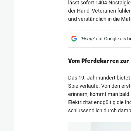
lässt sofort 1404-Nostalgi
der Hand, Veteranen fühlen
und verständlich in die Mat
"Heute"
auf Google als
b
Vom Pferdekarren zur
Das 19. Jahrhundert bietet 
Spielverläufe. Von den ers
erinnern, kommt man bald z
Elektrizität endgültig die 
schlussendlich durch dampf
1/639