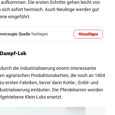
e aufkommen. Die ersten Schritte gehen leicht von
 sich sofort heimisch. Auch Neulinge werden gut
erie eingeführt.
evorzugte Quelle
festlegen
Hinzufügen
 Dampf-Lok
durch die Industrialisierung enorm interessante
ten agrarischen Produktionsketten, die noch an 1404
u ersten Fabriken, bevor dann Kohle-, Erdöl- und
Industrialisierung einläuten. Die Pferdekarren werden
getriebene Klein-Loks ersetzt.