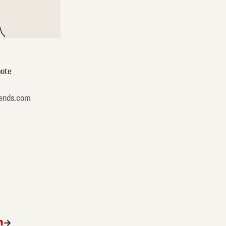
ote
ends.com
n