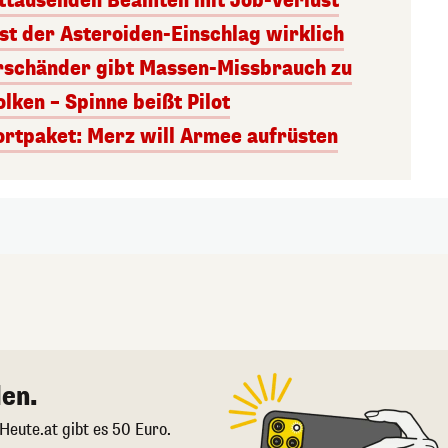
ttausenden Beamten mit Job-Verlust
st der Asteroiden-Einschlag wirklich
rschänder gibt Massen-Missbrauch zu
ken – Spinne beißt Pilot
ortpaket: Merz will Armee aufrüsten
en.
 Heute.at gibt es 50 Euro.