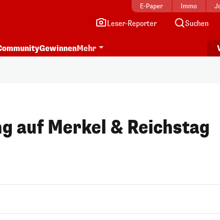
E-Paper
Immo
J
Leser-Reporter
Suchen
Community
Gewinnen
Mehr
g auf Merkel & Reichstag