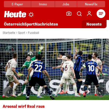
E-Paper
Immo
Jobs
NewsFlix
Arti
Österreich
Sport
Nachrichten
Neueste
Startseite
Sport
Fussball
i
Arsenal wirf Real raus