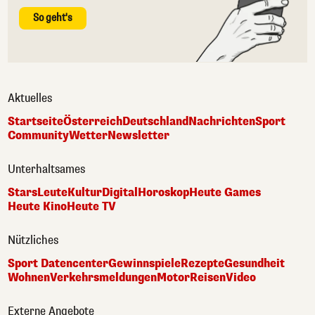
So geht's
Aktuelles
Startseite
Österreich
Deutschland
Nachrichten
Sport
Community
Wetter
Newsletter
Unterhaltsames
Stars
Leute
Kultur
Digital
Horoskop
Heute Games
Heute Kino
Heute TV
Nützliches
Sport Datencenter
Gewinnspiele
Rezepte
Gesundheit
Wohnen
Verkehrsmeldungen
Motor
Reisen
Video
Externe Angebote