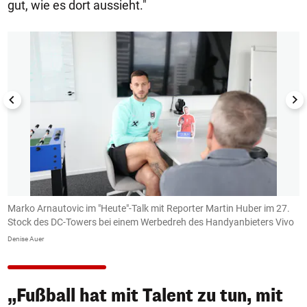
gut, wie es dort aussieht."
1/6
Marko Arnautovic im "Heute"-Talk mit Reporter Martin Huber im 27.
"
Stock des DC-Towers bei einem Werbedreh des Handyanbieters Vivo
De
Denise Auer
„Fußball hat mit Talent zu tun, mit