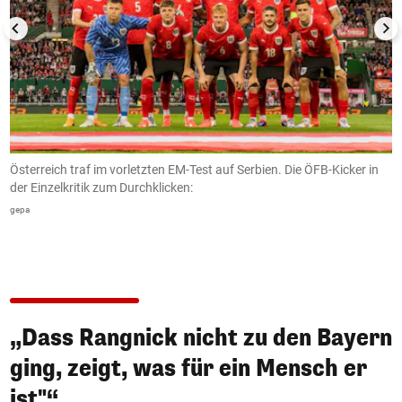
Österreich traf im vorletzten EM-Test auf Serbien. Die ÖFB-Kicker in
P
it
der Einzelkritik zum Durchklicken:
N
"
gepa
G
„Dass Rangnick nicht zu den Bayern
ging, zeigt, was für ein Mensch er
ist"“