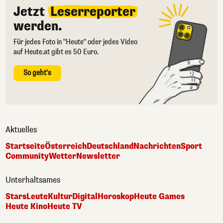
Jetzt
Leserreporter
werden.
Für jedes Foto in "Heute" oder jedes Video
auf Heute.at gibt es 50 Euro.
So geht's
Aktuelles
Startseite
Österreich
Deutschland
Nachrichten
Sport
Community
Wetter
Newsletter
Unterhaltsames
Stars
Leute
Kultur
Digital
Horoskop
Heute Games
Heute Kino
Heute TV