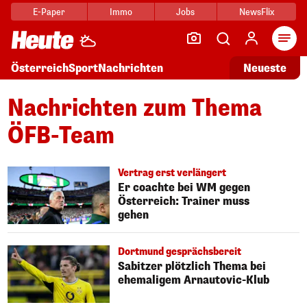
E-Paper
Immo
Jobs
NewsFlix
Arti
Österreich
Sport
Nachrichten
Neueste
Nachrichten zum Thema
ÖFB-Team
Vertrag erst verlängert
Er coachte bei WM gegen
Österreich: Trainer muss
gehen
Dortmund gesprächsbereit
Sabitzer plötzlich Thema bei
ehemaligem Arnautovic-Klub