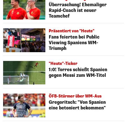
Überraschung! Ehemaliger
Rapid-Coach ist neuer
Teamchef
Präsentiert von "Heute"
Fans feierten bei Public
Viewing Spaniens WM-
Triumph
"Heute"-Ticker
1:0! Torres schießt Spanien
gegen Messi zum WM-Titel
ÖFB-Stürmer über WM-Aus
Gregoritsch: "Von Spanien
eine betoniert bekommen"