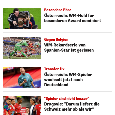
Besondere Ehre
Österreichs WM-Held für
besonderen Award nominiert
Gegen Belgien
WM-Rekordserie von
Spanien-Star ist gerissen
Transfer fix
Österreichs WM-Spieler
wechselt jetzt nach
Deutschland
"Spieler sind nicht besser"
Dragovic: "Darum liefert die
Schweiz mehr ab als wir"