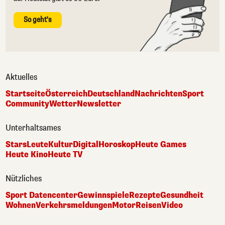
So geht's
Aktuelles
Startseite
Österreich
Deutschland
Nachrichten
Sport
Community
Wetter
Newsletter
Unterhaltsames
Stars
Leute
Kultur
Digital
Horoskop
Heute Games
Heute Kino
Heute TV
Nützliches
Sport Datencenter
Gewinnspiele
Rezepte
Gesundheit
Wohnen
Verkehrsmeldungen
Motor
Reisen
Video