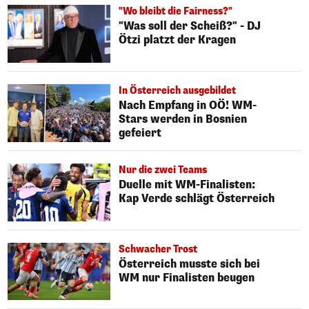
"Wo bleibt die Fairness?"
"Was soll der Scheiß?" - DJ
Ötzi platzt der Kragen
In Österreich ausgebildet
Nach Empfang in OÖ! WM-
Stars werden in Bosnien
gefeiert
Nur die zwei Teams
Duelle mit WM-Finalisten:
Kap Verde schlägt Österreich
Schwacher Trost
Österreich musste sich bei
WM nur Finalisten beugen