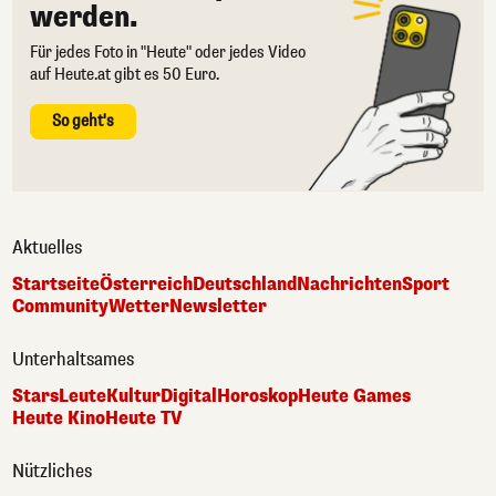
werden.
Für jedes Foto in "Heute" oder jedes Video
auf Heute.at gibt es 50 Euro.
So geht's
Aktuelles
Startseite
Österreich
Deutschland
Nachrichten
Sport
Community
Wetter
Newsletter
Unterhaltsames
Stars
Leute
Kultur
Digital
Horoskop
Heute Games
Heute Kino
Heute TV
Nützliches