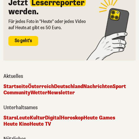
Jetzt
Leserreporter
werden.
Für jedes Foto in "Heute" oder jedes Video
auf Heute.at gibt es 50 Euro.
So geht's
Aktuelles
Startseite
Österreich
Deutschland
Nachrichten
Sport
Community
Wetter
Newsletter
Unterhaltsames
Stars
Leute
Kultur
Digital
Horoskop
Heute Games
Heute Kino
Heute TV
Nützliches