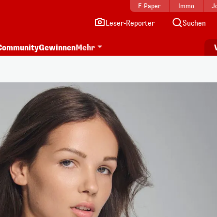
E-Paper
Immo
J
Leser-Reporter
Suchen
Community
Gewinnen
Mehr