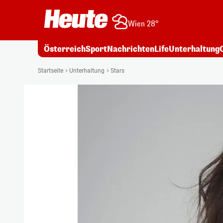
Wien 28°
Österreich
Sport
Nachrichten
Life
Unterhaltung
Startseite
Unterhaltung
Stars