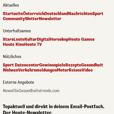
Aktuelles
Startseite
Österreich
Deutschland
Nachrichten
Sport
Community
Wetter
Newsletter
Unterhaltsames
Stars
Leute
Kultur
Digital
Horoskop
Heute Games
Heute Kino
Heute TV
Nützliches
Sport Datencenter
Gewinnspiele
Rezepte
Gesundheit
Wohnen
Verkehrsmeldungen
Motor
Reisen
Video
Externe Angebote
NewsFlix
Gesundheitstrends.com
Topaktuell und direkt in deinem Email-Postfach.
Der Heute-Newsletter.