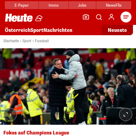
E-Paper
Immo
Jobs
NewsFlix
Arti
Österreich
Sport
Nachrichten
Neueste
Startseite
Sport
Fussball
i
Fokus auf Champions League