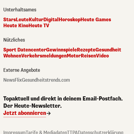
Unterhaltsames
Stars
Leute
Kultur
Digital
Horoskop
Heute Games
Heute Kino
Heute TV
Nützliches
Sport Datencenter
Gewinnspiele
Rezepte
Gesundheit
Wohnen
Verkehrsmeldungen
Motor
Reisen
Video
Externe Angebote
NewsFlix
Gesundheitstrends.com
Topaktuell und direkt in deinem Email-Postfach.
Der Heute-Newsletter.
Jetzt abonnieren
Impressum
Tarife & Mediadaten
TTPA
Datenschutzerklärung