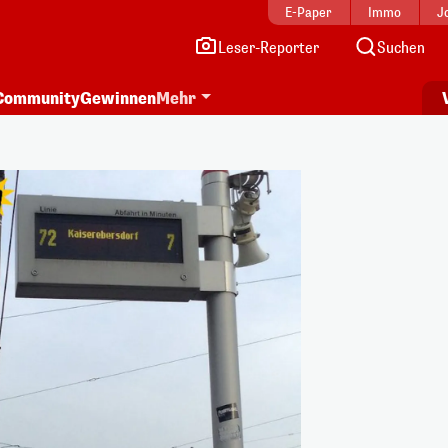
E-Paper
Immo
J
Leser-Reporter
Suchen
Community
Gewinnen
Mehr