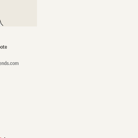
ote
ends.com