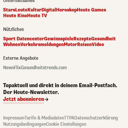
Unterhaltsames
Stars
Leute
Kultur
Digital
Horoskop
Heute Games
Heute Kino
Heute TV
Nützliches
Sport Datencenter
Gewinnspiele
Rezepte
Gesundheit
Wohnen
Verkehrsmeldungen
Motor
Reisen
Video
Externe Angebote
NewsFlix
Gesundheitstrends.com
Topaktuell und direkt in deinem Email-Postfach.
Der Heute-Newsletter.
Jetzt abonnieren
Impressum
Tarife & Mediadaten
TTPA
Datenschutzerklärung
Nutzungsbedingungen
Cookie Einstellungen