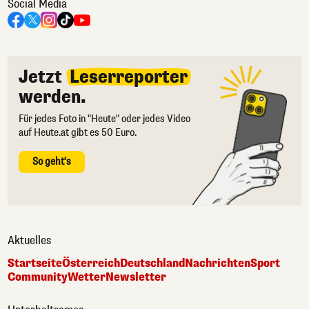
Social Media
Jetzt
Leserreporter
werden.
Für jedes Foto in "Heute" oder jedes Video
auf Heute.at gibt es 50 Euro.
So geht's
Aktuelles
Startseite
Österreich
Deutschland
Nachrichten
Sport
Community
Wetter
Newsletter